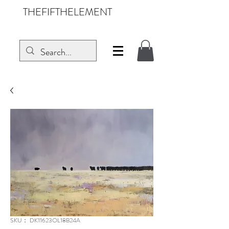
THEFIFTHELEMENT
SKU： DK11623OL18B24A