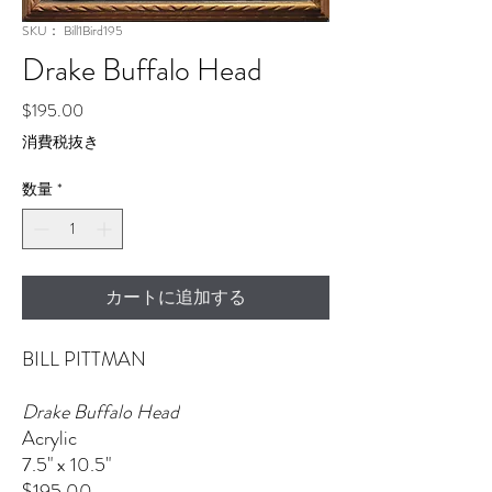
SKU： Bill1Bird195
Drake Buffalo Head
価
$195.00
格
消費税抜き
数量
*
カートに追加する
BILL PITTMAN
Drake Buffalo Head
Acrylic
7.5" x 10.5"
$195.00