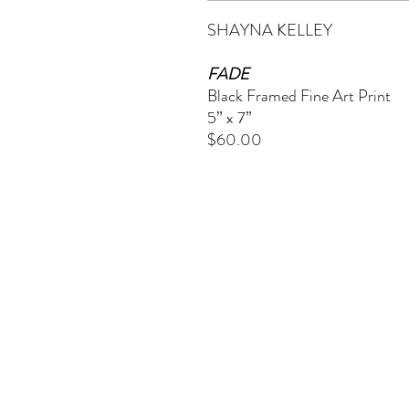
SHAYNA KELLEY
FADE
Black Framed Fine Art Print
5” x 7”
$60.00