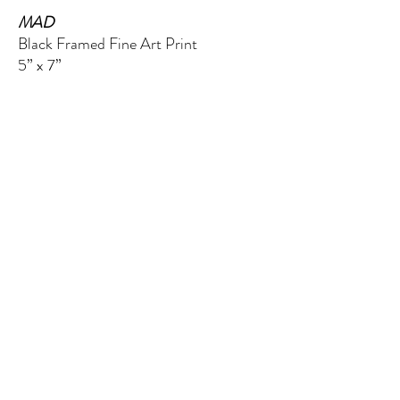
MAD
Black Framed Fine Art Print
5” x 7”
$60.00
THEFIFTHELEMENT
124 W ウィスコンシン アベニュー (2 階)
トマホーク、WI 54487
Message me
shaynakeley@thefifthelementartgallery.com
(715)-966-4080