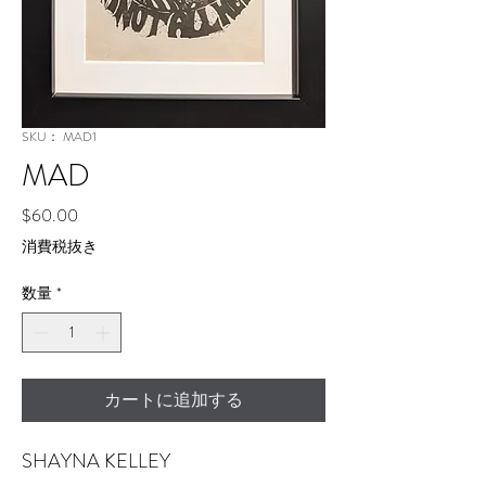
SKU： MAD1
MAD
価
$60.00
格
消費税抜き
数量
*
カートに追加する
SHAYNA KELLEY