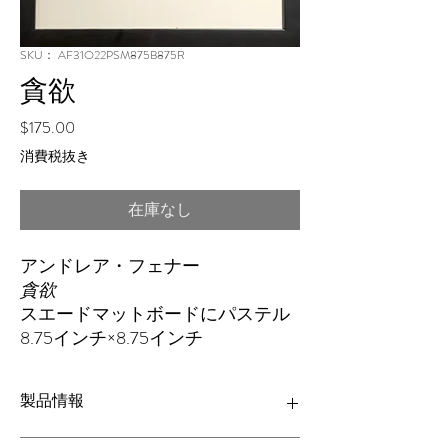
SKU： AF31O22PSM875B875R
貪欲
価
$175.00
格
消費税抜き
在庫なし
アンドレア・フェナー
貪欲
スエードマットボードにパステル
8.75インチ×8.75インチ
製品情報
スエードのマットボードにパステル 8.75" x