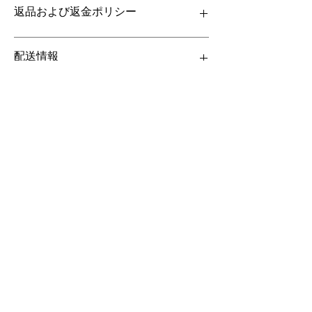
返品および返金ポリシー
8.75"
マットとフレームが含まれています。
壁に表示されるまで、上向きに輸送してくだ
販売は最終です。返品または返金はありませ
配送情報
さい。パステルは逆さまに置くと動き回りま
ん。
す。
梱包と発送はオプションで、費用は異なりま
す。
THEFIFTHELEMENT
124 W ウィスコンシン アベニュー (2 階)
トマホーク、WI 54487
Message me
shaynakeley@thefifthelementartgallery.com
(715)-966-4080