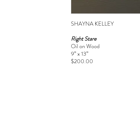
SHAYNA KELLEY
Right Stare
Oil on Wood
9” x 13”
$200.00