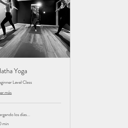
atha Yoga
ginner Level Class
er más
rgando los días...
0 min