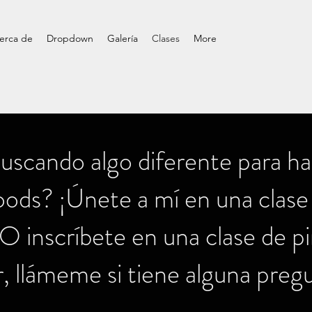
erca de
Dropdown
Galería
Clases
More
buscando algo diferente para h
ds? ¡Únete a mí en una clase
¡O inscríbete en una clase de p
r, llámeme si tiene alguna preg