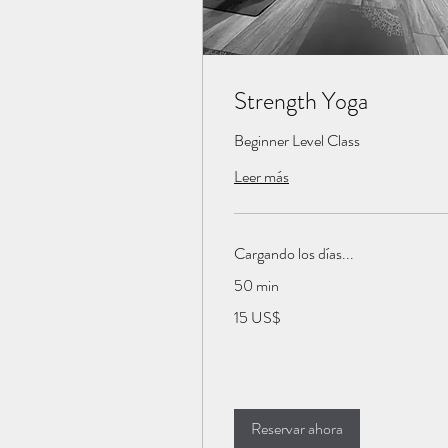
Strength Yoga
Beginner Level Class
Leer más
Cargando los días...
50 min
15
15 US$
dólares
estadounidenses
Reservar ahora