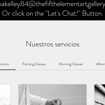
nakelley84@thefifthelementartgaller
Or click on the "Let's Chat!" Button.
Nuestros servicios
rvicios
Painting Classes
Morning Classes
After