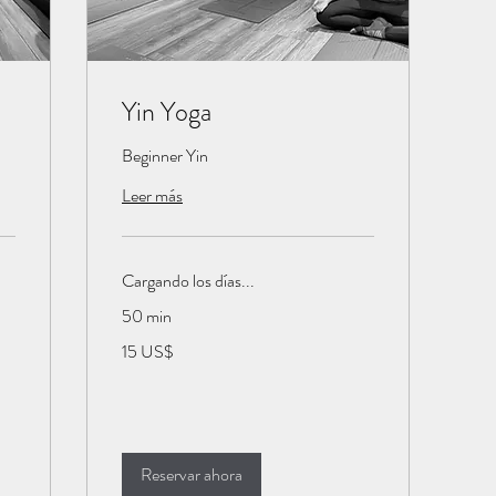
Yin Yoga
Beginner Yin
Leer más
Cargando los días...
50 min
15
15 US$
dólares
estadounidenses
Reservar ahora