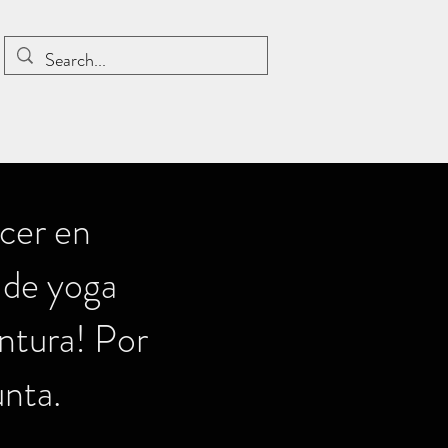
acer en
 de yoga
intura! Por
unta.