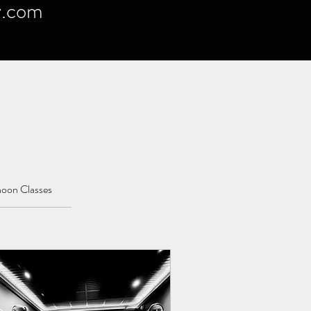
y.com
noon Classes