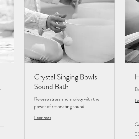
Crystal Singing Bowls
H
Sound Bath
y
Be
Release stress and anxiety with the
Le
power of resonating sound.
Leer más
Ca
5