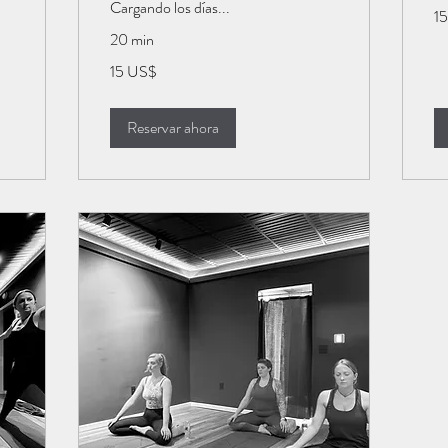
Cargando los días...
15
1
dó
es
20 min
15
15 US$
dólares
estadounidenses
Reservar ahora