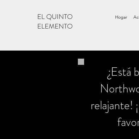
EL QUINTO
Hogar
Ac
ELEMENTO
¿Está 
Northwoo
relajante! 
favo