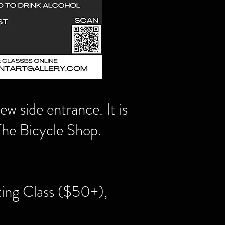
 side entrance. It is
he Bicycle Shop.
ting Class ($50+),