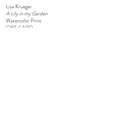
Lisa Krueger
A Lily in my Garden
Watercolor Print
GIFT CARD
EL QUINTO ELEMENTO
124 W Wisconsin Ave (segundo piso)
Tomahawk, WI 54487
Message me
shaynakelley@thefifthelementartgallery.com
(715)-966-4080