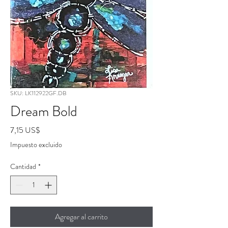
SKU: LK112922GF.DB
Dream Bold
Precio
7,15 US$
Impuesto excluido
Cantidad
*
Agregar al carrito