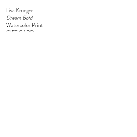
Lisa Krueger
Dream Bold
Watercolor Print
GIFT CARD
EL QUINTO ELEMENTO
124 W Wisconsin Ave (segundo piso)
Tomahawk, WI 54487
Message me
shaynakelley@thefifthelementartgallery.com
(715)-966-4080