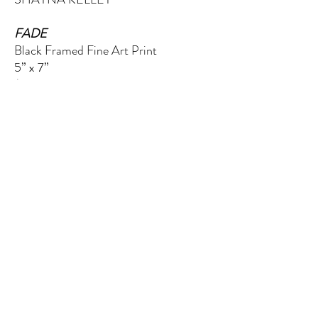
FADE
Black Framed Fine Art Print
5” x 7”
$60.00
EL QUINTO ELEMENTO
124 W Wisconsin Ave (segundo piso)
Tomahawk, WI 54487
Message me
shaynakelley@thefifthelementartgallery.com
(715)-966-4080