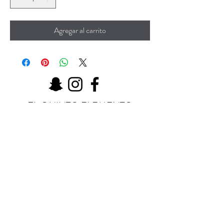
Agregar al carrito
EL QUINTO ELEMENTO
124 W Wisconsin Ave (segundo piso)
Tomahawk, WI 54487
Message me
shaynakelley@thefifthelementartgallery.com
(715)-966-4080
©2022 por el quinto elemento. Orgullosamente creado
con Wix.com