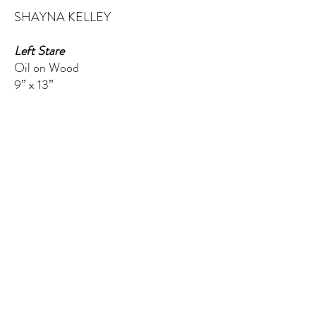
SHAYNA KELLEY
Left Stare
Oil on Wood
9” x 13”
$200.00
EL QUINTO ELEMENTO
124 W Wisconsin Ave (segundo piso)
Tomahawk, WI 54487
Message me
shaynakelley@thefifthelementartgallery.com