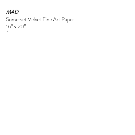
MAD
Somerset Velvet Fine Art Paper
16” x 20”
$60.00
EL QUINTO ELEMENTO
124 W Wisconsin Ave (segundo piso)
Tomahawk, WI 54487
Message me
shaynakelley@thefifthelementartgallery.com
(715)-966-4080