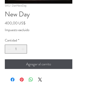
SKU: DanNewDay
New Day
Precio
400,00 US$
Impuesto excluido
Cantidad
*
Agregar al carrito
EL QUINTO ELEMENTO