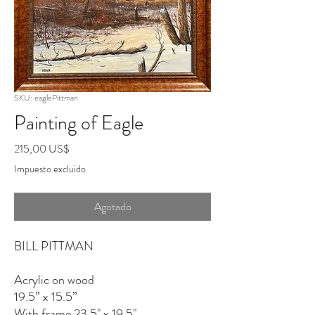
SKU: eaglePittman
Painting of Eagle
Precio
215,00 US$
Impuesto excluido
Agotado
BILL PITTMAN
Acrylic on wood
19.5” x 15.5”
With frame 23.5" x 19.5"