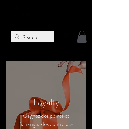
LE CINQUIÈME
ÉLÉMENT
Loyalty
Gagnez des points et
échangez-les contre des