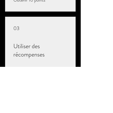
03
Utiliser des
récompenses
FREE YOGA CLASS
100 points = 100 % de
réduction sur une catégorie
spécifique
FREE SOUND BATH or CHAIR
YOGA