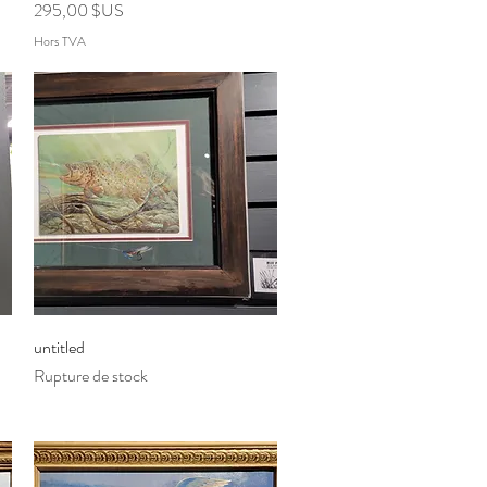
Prix
295,00 $US
Hors TVA
Aperçu rapide
untitled
Rupture de stock