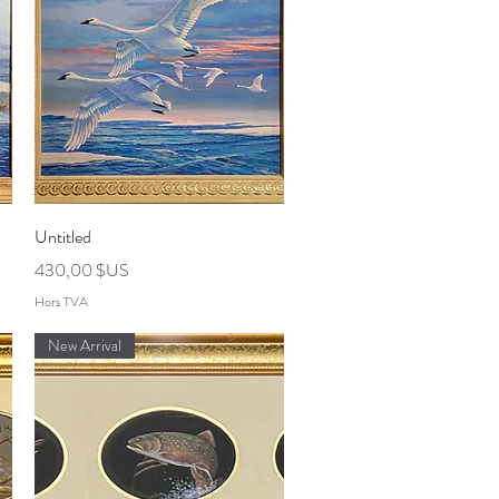
Aperçu rapide
Untitled
Prix
430,00 $US
Hors TVA
New Arrival