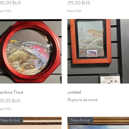
rix
Prix
45,00 $US
215,00 $US
ors TVA
Hors TVA
Aperçu rapide
Aperçu rapide
ainbow Trout
untitled
Rupture de stock
rix
05,00 $US
ors TVA
New Arrival
New Arrival