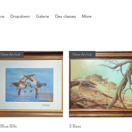
pos
Dropdown
Galerie
Des classes
More
New Arrival
New Arrival
Aperçu rapide
Aperçu rapide
 Blue Bills
3 Bass