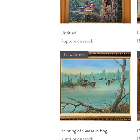
Aperçu rapide
Untitled
U
Rupture de stock
R
New Arrival
Aperçu rapide
Painting of Geese in Fog
P
Rupture de stock
R