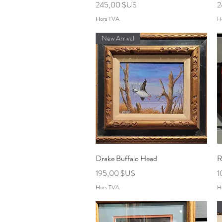
Prix
P
245,00 $US
2
Hors TVA
H
New Arrival
Aperçu rapide
Drake Buffalo Head
R
Prix
P
195,00 $US
1
Hors TVA
H