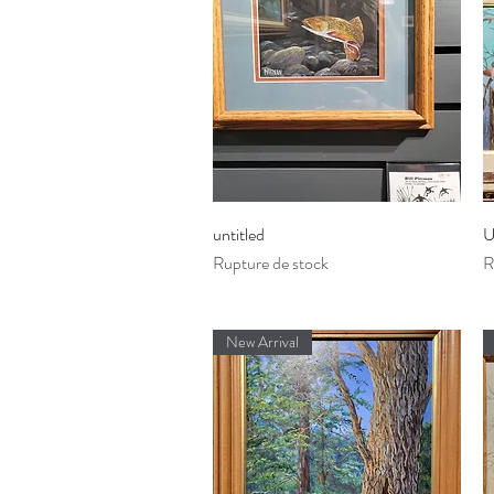
Aperçu rapide
untitled
U
Rupture de stock
R
New Arrival