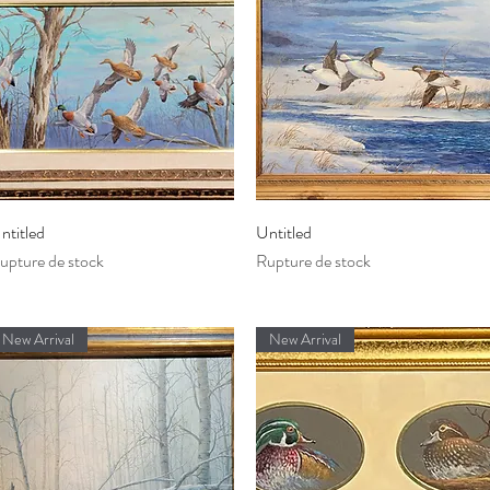
Aperçu rapide
Aperçu rapide
ntitled
Untitled
upture de stock
Rupture de stock
New Arrival
New Arrival