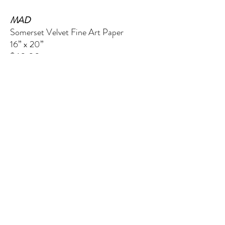
MAD
Somerset Velvet Fine Art Paper
16” x 20”
$60.00
LE CINQUIÈME ÉLÉMENT
124 W Wisconsin Avenue (2e étage)
Tomahawk, WI 54487
Message me
shaynakelley@thefifthelementartgallery.com
(715)-966-4080