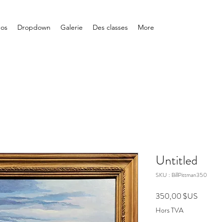
pos
Dropdown
Galerie
Des classes
More
Untitled
SKU : BillPittman350
Prix
350,00 $US
Hors TVA