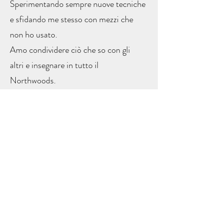
Sperimentando sempre nuove tecniche
e sfidando me stesso con mezzi che
non ho usato.
Amo condividere ciò che so con gli
altri e insegnare in tutto il
Northwoods.
Contatto
Sono sempre alla ricerca di nuove ed
entusiasmanti opportunità. Connettiamoci.
Lisa Krueger - Artista
715-612-5775
oakviewstudio@gmail.com