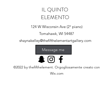
IL QUINTO
ELEMENTO
124 W Wisconsin Ave (2° piano)
Tomahawk, WI 54487
shaynakelley@thefifthelementartgallery.com
(715)-966-4080
Message me
©2022 by thefifthelement. Orgogliosamente creato con
Wix.com