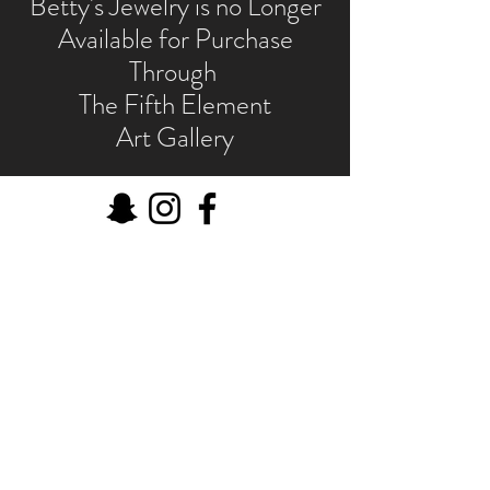
Betty's Jewelry is no Longer
Available for Purchase
Through
The Fifth Element
Art Gallery
IL QUINTO ELEMENTO
124 W Wisconsin Ave (2° piano)
Tomahawk, WI 54487
Message me
shaynakelley@thefifthelementartgallery.com
(715)-966-4080
©2022 by thefifthelement. Orgogliosamente creato con