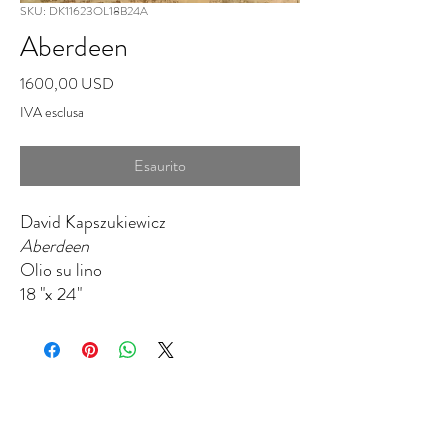
SKU: DK11623OL18B24A
Aberdeen
Prezzo
1600,00 USD
IVA esclusa
Esaurito
David Kapszukiewicz
Aberdeen
Olio su lino
18 "x 24"
IL QUINTO ELEMENTO