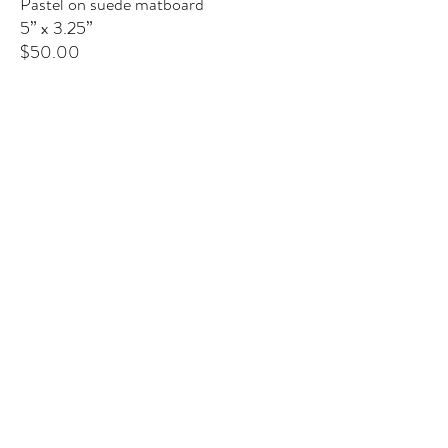
Pastel on suede matboard
5” x 3.25”
$50.00
IL QUINTO ELEMENTO
124 W Wisconsin Ave (2° piano)
Tomahawk, WI 54487
Message me
shaynakelley@thefifthelementartgallery.com
(715)-966-4080
©2022 by thefifthelement. Orgogliosamente creato con
Wix.com