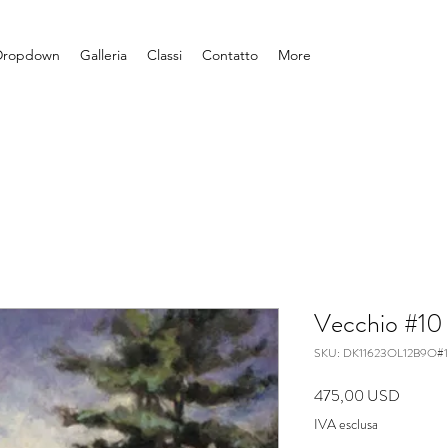
Dropdown
Galleria
Classi
Contatto
More
Vecchio #10 
SKU: DK11623OL12B9O#
Prezzo
475,00 USD
IVA esclusa