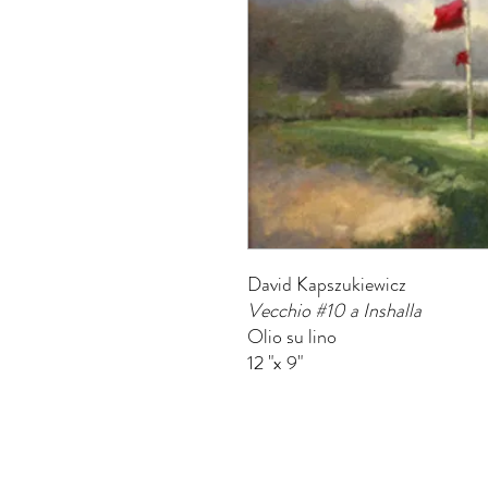
David Kapszukiewicz
Vecchio #10 a Inshalla
Olio su lino
12 "x 9"