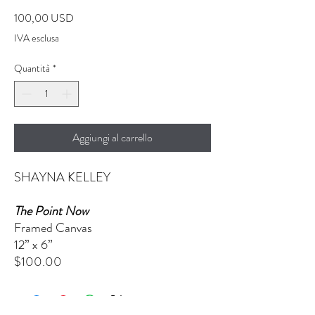
Prezzo
100,00 USD
IVA esclusa
Quantità
*
Aggiungi al carrello
SHAYNA KELLEY
The Point Now
Framed Canvas
12” x 6”
$100.00